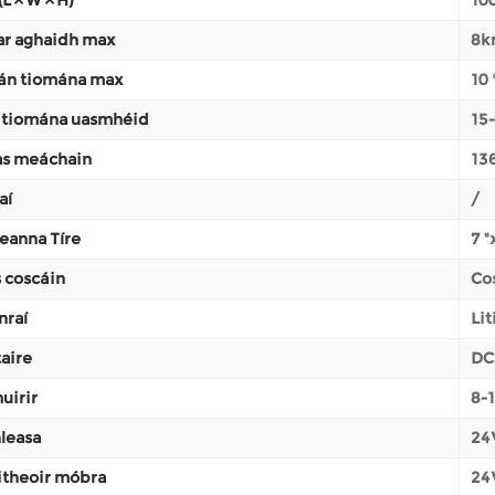
ar aghaidh max
8k
án tiomána max
10 
 tiomána uasmhéid
15-
s meáchain
13
aí
/
eanna Tíre
7 "
 coscáin
Co
nraí
Li
aire
DC
uirir
8-
leasa
24
itheoir móbra
24