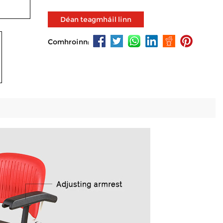
Déan teagmháil linn
Comhroinn: