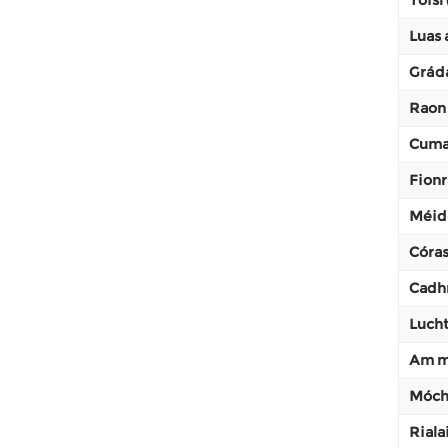
Luas 
Grád
Raon
Cuma
Fionr
Méid
Córas
Cadh
Lucht
Am m
Móch
Riala