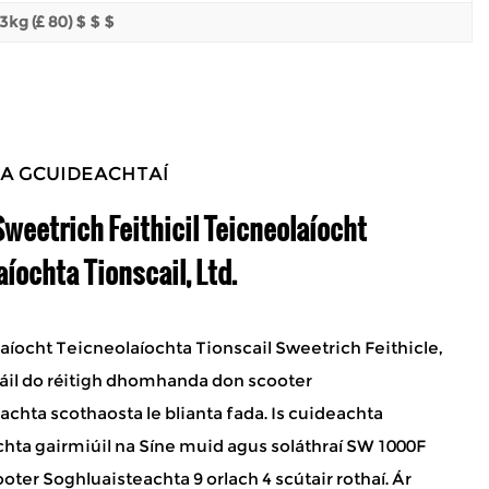
3kg (£ 80) $ $ $
NA GCUIDEACHTAÍ
weetrich Feithicil Teicneolaíocht
íochta Tionscail, Ltd.
aíocht Teicneolaíochta Tionscail Sweetrich Feithicle,
áil do réitigh dhomhanda don scooter
achta scothaosta le blianta fada. Is cuideachta
hta gairmiúil na Síne muid agus
soláthraí SW 1000F
ooter Soghluaisteachta 9 orlach 4 scútair rothaí
. Ár