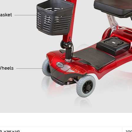
(L × W × H)
10