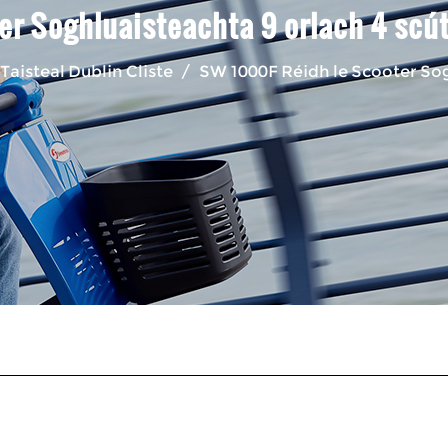
r Soghluaisteachta 9 orlach 4 scút
Taisteal Dublin Cliste
/
SW 1000F Réidh le Scooter Sogh