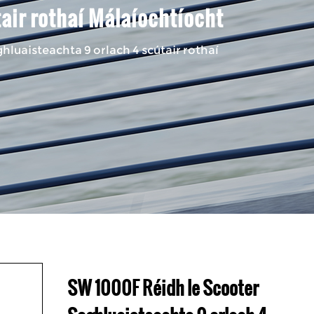
air rothaí Málaíochtíocht
luaisteachta 9 orlach 4 scútair rothaí
SW 1000F Réidh le Scooter