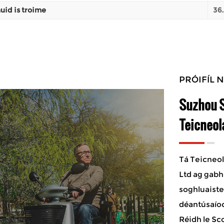
uid is troime
36.
PRÓIFÍL 
Suzhou S
Teicneola
Tá Teicneol
Ltd ag gabh
soghluaiste
déantúsaíoc
Réidh le Sc