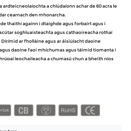
 ardteicneolaíochta a chlúdaíonn achar de 60 acra le
dar cearnach den mhonarcha.
 de thaithí againn i dtaighde agus forbairt agus i
scútar soghluaisteachta agus cathaoireacha rothaí
Dírímid ar fholláine agus ar áisiúlacht daoine
agus daoine faoi mhíchumas agus táimid tiomanta i
hrúpaí leochaileacha a chumasú chun a bheith níos
che agus níos dínite. Fáilte romhat fiosrúcháin agus
a dhéanamh. SW 1000F Réidh le Scooter
chta 9 orlach 4 scútair rothaí ar phraghas saor. Téigh i
inn agus faigh an catalóg táirgí is déanaí.