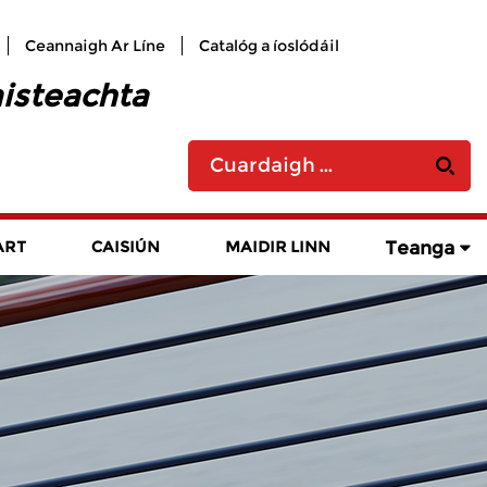
Ceannaigh Ar Líne
Catalóg a íoslódáil
aisteachta
Teanga
ART
CAISIÚN
MAIDIR LINN