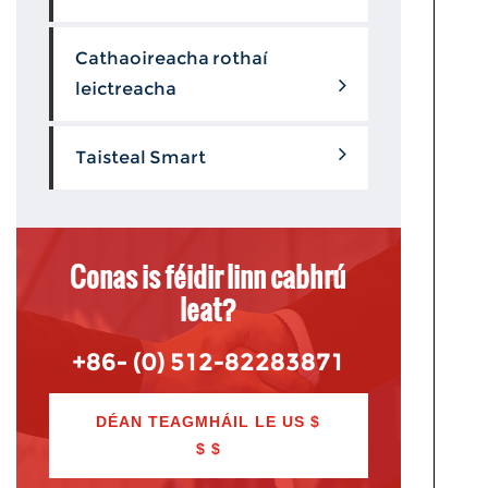
Cathaoireacha rothaí
leictreacha
Taisteal Smart
Conas is féidir linn cabhrú
leat?
+86- (0) 512-82283871
DÉAN TEAGMHÁIL LE US $
$ $