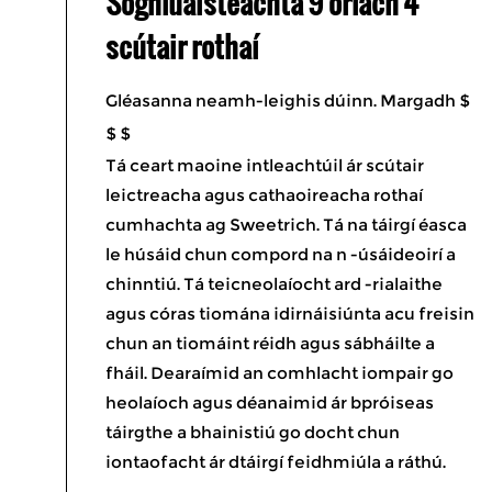
Soghluaisteachta 9 orlach 4
scútair rothaí
Gléasanna neamh-leighis dúinn. Margadh $
$ $
Tá ceart maoine intleachtúil ár scútair
leictreacha agus cathaoireacha rothaí
cumhachta ag Sweetrich. Tá na táirgí éasca
le húsáid chun compord na n -úsáideoirí a
chinntiú. Tá teicneolaíocht ard -rialaithe
agus córas tiomána idirnáisiúnta acu freisin
chun an tiomáint réidh agus sábháilte a
fháil. Dearaímid an comhlacht iompair go
heolaíoch agus déanaimid ár bpróiseas
táirgthe a bhainistiú go docht chun
iontaofacht ár dtáirgí feidhmiúla a ráthú.