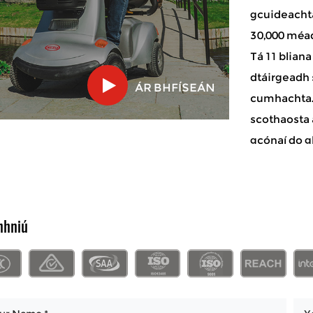
gcuideachta
30,000 méa
Tá 11 bliana
dtáirgeadh 
ÁR BHFÍSEÁN
cumhachta. 
scothaosta 
gcónaí do g
neamhspleái
mórdhíola 
Soghluaistea
mhniú
dteagmháil l