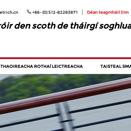
trich.cn
+86- (0) 512-82283871
Déan teagmháil linn
ir den scoth de tháirgí soghlu
THAOIREACHA ROTHAÍ LEICTREACHA
TAISTEAL SM