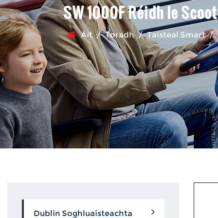
SW 1000F Réidh le Scoote
Áit
/
Toradh
/
Taisteal Smart
/
Dublin Soghluaisteachta