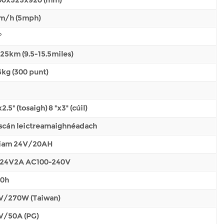
m/h (5mph)
°
25km (9.5-15.5miles)
6kg (300 punt)
x2.5" (tosaigh) 8 "x3" (cúil)
scán leictreamaighnéadach
tiam 24V/20AH
24V2A AC100-240V
10h
V/270W (Taiwan)
V/50A (PG)