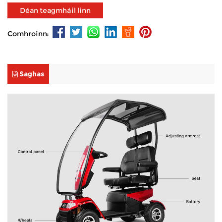
Déan teagmháil linn
Comhroinn:
Saghas