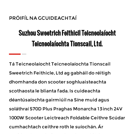
PRÓIFÍL NA GCUIDEACHTAÍ
Suzhou Sweetrich Feithicil Teicneolaíocht
Teicneolaíochta Tionscail, Ltd.
Tá Teicneolaíocht Teicneolaíochta Tionscail
Sweetrich Feithicle, Ltd ag gabháil do réitigh
dhomhanda don scooter soghluaisteachta
scothaosta le blianta fada. Is cuideachta
déantúsaíochta gairmiúil na Síne muid agus
soláthraí S70D Plus Praghas Monarcha 13inch 24V
1000W Scooter Leictreach Foldable Ceithre Scúdar
cumhachtach ceithre roth le suíochán
. Ár