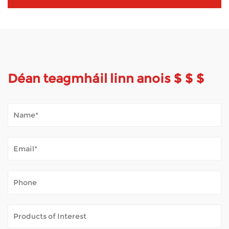
Déan teagmháil linn anois $ $ $
Conas a Láimhseálann Scútar Soghluaisteachta Aimsir Allamuigh?
Jan 02, 2026