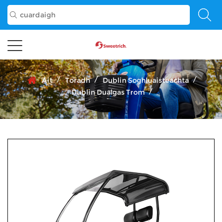
/
/
/
Áit
Toradh
Dublin Soghluaisteachta
/
Dublin Dualgas Trom