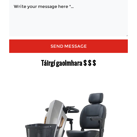
Táirgí gaolmhara $ $ $