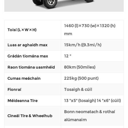
1460 (l) × 730 (w) × 1320 (h)
Toisí (L × W × H)
mm
15km/h ((9.3mi/h)
Luas ar aghaidh max
12 °
Grádán tiomána max
80km (50miles)
Raon tiomána uasmhéid
225kg (500 punt)
Cumas meáchain
Tosaigh & cúil
Fionraí
13 "x5" (tosaigh) 14 "x6" (cúil)
Méideanna Tíre
Bonn neomatach & rothaí
Cineál Tíre & Wheelhub
alúmanaim