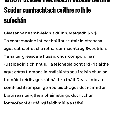
Scúdar cumhachtach ceithre roth le
suíochán
Gléasanna neamh-leighis dúinn. Margadh $ $ $
Tá ceart maoine intleachtúil ár scútair leictreacha
agus cathaoireacha rothaí cumhachta ag Sweetrich.
Tá na táirgí éasca le húsáid chun compord na n
-úsáideoirí a chinntiú. Tá teicneolaíocht ard -rialaithe
agus córas tiomána idirnáisiúnta acu freisin chun an
tiomáint réidh agus sábháilte a fháil. Dearaímid an
comhlacht iompair go heolaíoch agus déanaimid ár
bpróiseas táirgthe a bhainistiú go docht chun
iontaofacht ár dtáirgí feidhmiúla a ráthú.