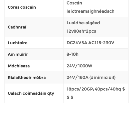
Coscán
Córas coscáin
leictreamaighnéadach
Luaidhe-aigéad
Cadhnraí
12v80ah*2pcs
DC24V5A AC115-230V
Luchtaire
8-10h
Am muirir
24V/1000W
Móchleasa
24V/160A (dinimiciúil)
Rialaitheoir móbra
18pcs/20GP; 40pcs/40hq $
Ualach coimeádáin qty
$ $