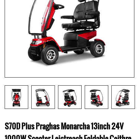
S70D Plus Praghas Monarcha 13inch 24V
1000W Scooter Leictreach Foldable Ceithre