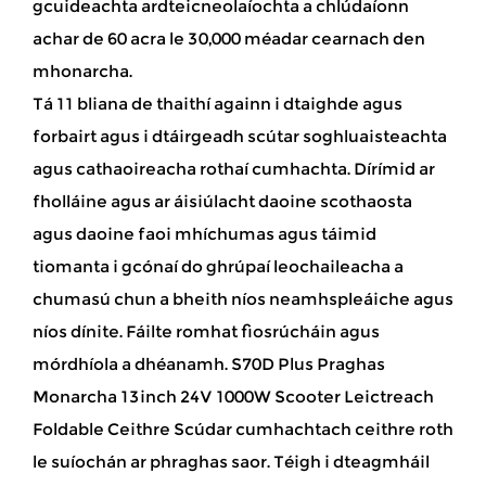
gcuideachta ardteicneolaíochta a chlúdaíonn
achar de 60 acra le 30,000 méadar cearnach den
mhonarcha.
Tá 11 bliana de thaithí againn i dtaighde agus
forbairt agus i dtáirgeadh scútar soghluaisteachta
agus cathaoireacha rothaí cumhachta. Dírímid ar
fholláine agus ar áisiúlacht daoine scothaosta
agus daoine faoi mhíchumas agus táimid
tiomanta i gcónaí do ghrúpaí leochaileacha a
chumasú chun a bheith níos neamhspleáiche agus
níos dínite. Fáilte romhat fiosrúcháin agus
mórdhíola a dhéanamh. S70D Plus Praghas
Monarcha 13inch 24V 1000W Scooter Leictreach
Foldable Ceithre Scúdar cumhachtach ceithre roth
le suíochán ar phraghas saor. Téigh i dteagmháil