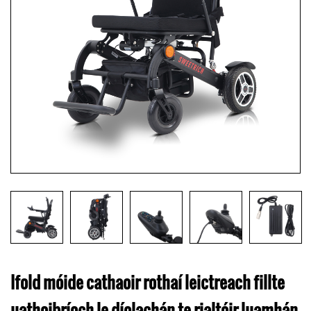
Ifold móide cathaoir rothaí leictreach fillte
uathoibríoch le díolachán te rialtóir luamhán