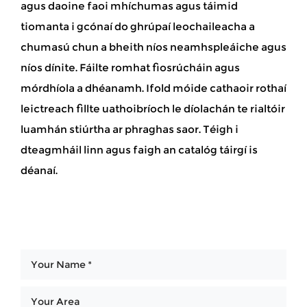
agus daoine faoi mhíchumas agus táimid
tiomanta i gcónaí do ghrúpaí leochaileacha a
chumasú chun a bheith níos neamhspleáiche agus
níos dínite. Fáilte romhat fiosrúcháin agus
mórdhíola a dhéanamh. Ifold móide cathaoir rothaí
leictreach fillte uathoibríoch le díolachán te rialtóir
luamhán stiúrtha ar phraghas saor. Téigh i
dteagmháil linn agus faigh an catalóg táirgí is
déanaí.