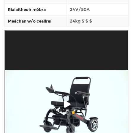
24V/50A
Rialaitheoir móbra
24kg $ $ $
Meáchan w/o ceallraí