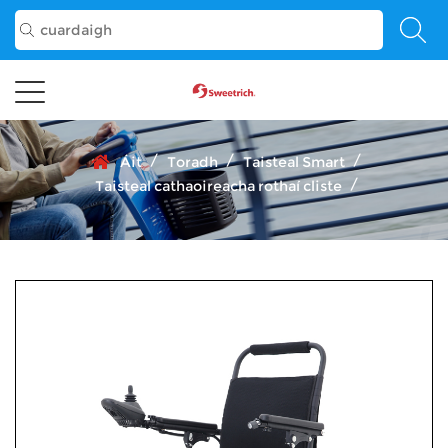
/
/
/
Áit
Toradh
Taisteal Smart
/
Taisteal cathaoireacha rothaí cliste