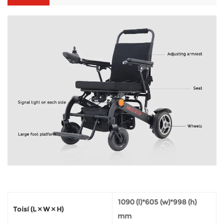
1090 (l)*605 (w)*998 (h)
Toisí (L × W × H)
mm