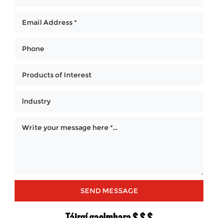
Táirgí gaolmhara $ $ $