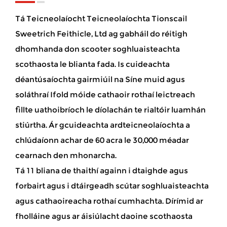
Tá Teicneolaíocht Teicneolaíochta Tionscail
Sweetrich Feithicle, Ltd ag gabháil do réitigh
dhomhanda don scooter soghluaisteachta
scothaosta le blianta fada. Is cuideachta
déantúsaíochta gairmiúil na Síne muid agus
soláthraí Ifold móide cathaoir rothaí leictreach
fillte uathoibríoch le díolachán te rialtóir luamhán
stiúrtha
. Ár gcuideachta ardteicneolaíochta a
chlúdaíonn achar de 60 acra le 30,000 méadar
cearnach den mhonarcha.
Tá 11 bliana de thaithí againn i dtaighde agus
forbairt agus i dtáirgeadh scútar soghluaisteachta
agus cathaoireacha rothaí cumhachta. Dírímid ar
fholláine agus ar áisiúlacht daoine scothaosta