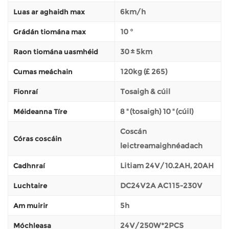
6km/h
Luas ar aghaidh max
10 °
Grádán tiomána max
30 ± 5km
Raon tiomána uasmhéid
120kg (£ 265)
Cumas meáchain
Tosaigh & cúil
Fionraí
8 '' (tosaigh) 10 '' (cúil)
Méideanna Tíre
Coscán
Córas coscáin
leictreamaighnéadach
Litiam 24V/10.2AH, 20AH
Cadhnraí
DC24V2A AC115-230V
Luchtaire
5h
Am muirir
24V/250W*2PCS
Móchleasa