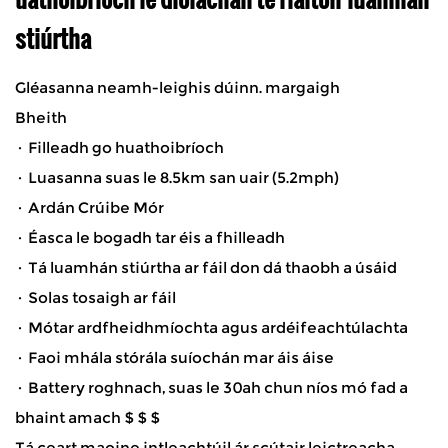
stiúrtha
Gléasanna neamh-leighis dúinn. margaigh
Bheith
· Filleadh go huathoibríoch
· Luasanna suas le 8.5km san uair (5.2mph)
· Ardán Crúibe Mór
· Éasca le bogadh tar éis a fhilleadh
· Tá luamhán stiúrtha ar fáil don dá thaobh a úsáid
· Solas tosaigh ar fáil
· Mótar ardfheidhmíochta agus ardéifeachtúlachta
· Faoi mhála stórála suíochán mar áis áise
· Battery roghnach, suas le 30ah chun níos mó fad a
bhaint amach $ $ $
Tá ceart maoine intleachtúil ár scútair leictreacha