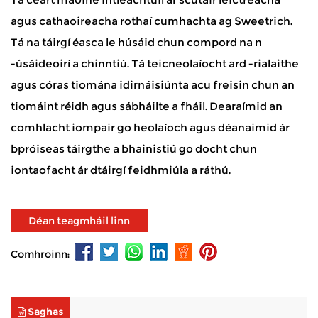
agus cathaoireacha rothaí cumhachta ag Sweetrich.
Tá na táirgí éasca le húsáid chun compord na n
-úsáideoirí a chinntiú. Tá teicneolaíocht ard -rialaithe
agus córas tiomána idirnáisiúnta acu freisin chun an
tiomáint réidh agus sábháilte a fháil. Dearaímid an
comhlacht iompair go heolaíoch agus déanaimid ár
bpróiseas táirgthe a bhainistiú go docht chun
iontaofacht ár dtáirgí feidhmiúla a ráthú.
Déan teagmháil linn
Comhroinn:
Saghas