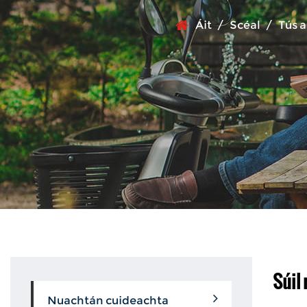
Áit
/
Scéal
/
Tús a
Súil
Nuachtán cuideachta