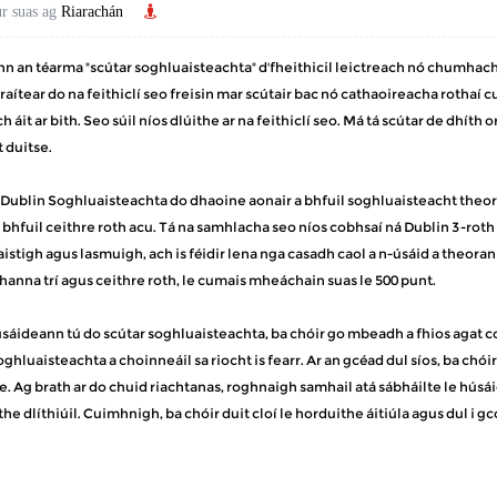
r suas ag
Riarachán
n an téarma "scútar soghluaisteachta" d'fheithicil leictreach nó chumhac
raítear do na feithiclí seo freisin mar scútair bac nó cathaoireacha rothaí cum
 áit ar bith. Seo súil níos dlúithe ar na feithiclí seo. Má tá scútar de dhíth or
t duitse.
Dublin Soghluaisteachta do dhaoine aonair a bhfuil soghluaisteacht theorant
 bhfuil ceithre roth acu. Tá na samhlacha seo níos cobhsaí ná Dublin 3-roth
aistigh agus lasmuigh, ach is féidir lena nga casadh caol a n-úsáid a theor
oghanna trí agus ceithre roth, le cumais mheáchain suas le 500 punt.
úsáideann tú do scútar soghluaisteachta, ba chóir go mbeadh a fhios agat co
oghluaisteachta a choinneáil sa riocht is fearr. Ar an gcéad dul síos, ba ch
e. Ag brath ar do chuid riachtanas, roghnaigh samhail atá sábháilte le hús
he dlíthiúil. Cuimhnigh, ba chóir duit cloí le horduithe áitiúla agus dul i g