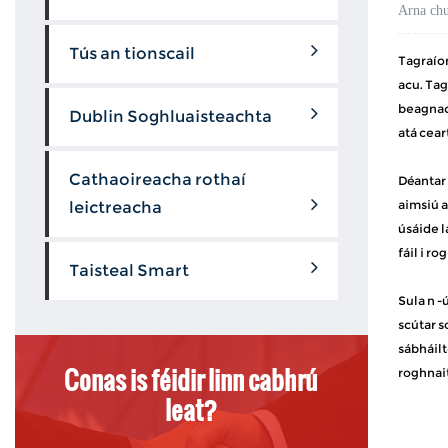
Arna chu
Tús an tionscail
Tagraíon
acu. Tag
beagnach
Dublin Soghluaisteachta
atá cear
Cathaoireacha rothaí
Déantar 
aimsiú a
leictreacha
úsáide l
fáil i r
Taisteal Smart
Sula n -
scútar s
sábháilt
Conas is féidir linn cabhrú
roghnait
leat?