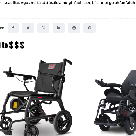
 scaoilte. Agus má tá tú á úsáid amuigh faoin aer, bí cinnte go bhfanfaidh 
nn:
í te $ $ $