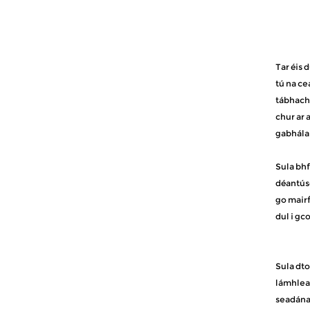
Tar éis 
tú na ce
tábhacht
chur ar 
gabhálai
Sula bhf
déantúsó
go mairf
dul i gc
Sula dto
lámhleab
seadánac