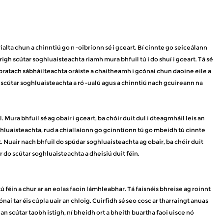
ialta chun a chinntiú go n -oibríonn sé i gceart. Bí cinnte go seiceálann
igh scútar soghluaisteachta riamh mura bhfuil tú i do shuí i gceart. Tá sé
uit bratach sábháilteachta oráiste a chaitheamh i gcónaí chun daoine eile a
do scútar soghluaisteachta a ró -ualú agus a chinntiú nach gcuireann na
 Mura bhfuil sé ag obair i gceart, ba chóir duit dul i dteagmháil leis an
hluaisteachta, rud a chiallaíonn go gcinntíonn tú go mbeidh tú cinnte
 Nuair nach bhfuil do spúdar soghluaisteachta ag obair, ba chóir duit
ir do scútar soghluaisteachta a dheisiú duit féin.
ú féin a chur ar an eolas faoin lámhleabhar. Tá faisnéis bhreise ag roinnt
aí tar éis cúpla uair an chloig. Cuirfidh sé seo cosc ​​ar tharraingt anuas
n scútar taobh istigh, ní bheidh ort a bheith buartha faoi uisce nó