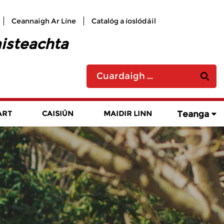
Ceannaigh Ar Líne
Catalóg a íoslódáil
aisteachta
Teanga
ART
CAISIÚN
MAIDIR LINN