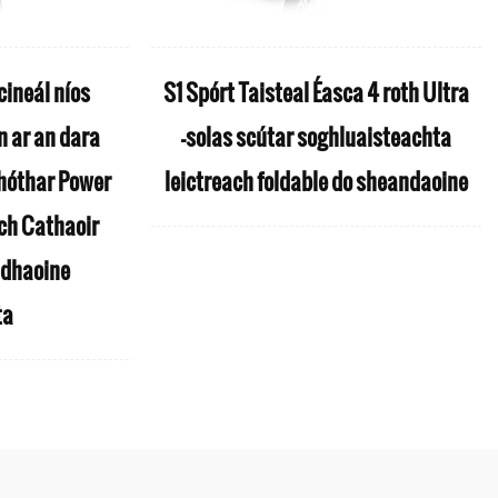
ineál níos
S1 Spórt Taisteal Éasca 4 roth Ultra
n ar an dara
-solas scútar soghluaisteachta
hóthar Power
leictreach foldable do sheandaoine
ch Cathaoir
 dhaoine
ta