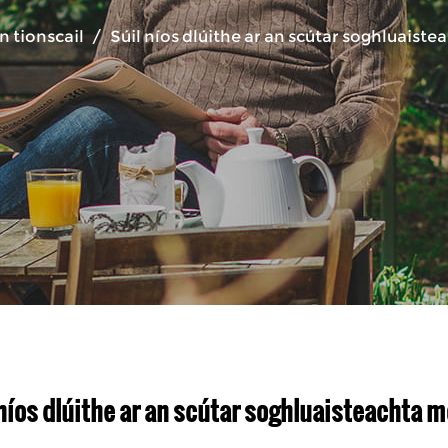
n tionscail
/
Súil níos dlúithe ar an scútar soghluais
 níos dlúithe ar an scútar soghluaisteachta