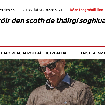
trich.cn
+86- (0) 512-82283871
Déan teagmháil linn
ir den scoth de tháirgí soghlu
THAOIREACHA ROTHAÍ LEICTREACHA
TAISTEAL SM