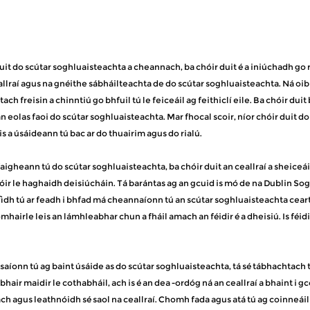
duit do scútar soghluaisteachta a cheannach, ba chóir duit é a iniúchadh go r
allraí agus na gnéithe sábháilteachta de do scútar soghluaisteachta. Ná oibr
ach freisin a chinntiú go bhfuil tú le feiceáil ag feithiclí eile. Ba chóir d
an eolas faoi do scútar soghluaisteachta. Mar fhocal scoir, níor chóir duit 
s a úsáideann tú bac ar do thuairim agus do rialú.
aigheann tú do scútar soghluaisteachta, ba chóir duit an ceallraí a sheiceáil.
ir le haghaidh deisiúcháin. Tá barántas ag an gcuid is mó de na Dublin Sog
idh tú ar feadh i bhfad má cheannaíonn tú an scútar soghluaisteachta ceart.
omhairle leis an lámhleabhar chun a fháil amach an féidir é a dheisiú. Is féid
saíonn tú ag baint úsáide as do scútar soghluaisteachta, tá sé tábhachtach t
hair maidir le cothabháil, ach is é an dea -ordóg ná an ceallraí a bhaint i gcón
h agus leathnóidh sé saol na ceallraí. Chomh fada agus atá tú ag coinneáil a