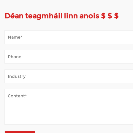
Déan teagmháil linn anois $ $ $
Conas a Láimhseálann Scútar Soghluaisteacht
Jan 02, 2026
Osclaíonn scútair shoghluaisteachta an domhan do go leor daoi
bhaint as páirc, nó ag fáil aer úr go simplí - gan tuirse leanúna
Conas a Cinntíonn Cathaoireacha Rothaí Leict
Dec 31, 2025
Tugann cathaoireacha rothaí leictreacha cúnamh ríthábhachtac
Cé chomh Tábhachtach atá Struchtúr Fráma le
Jan 05, 2026
D'athraigh cathaoireacha rothaí leictreacha cé mhéad duine a bhogann trína laethanta. Mar a Monaróir Cathaoireacha Rothaí Mórdhíol