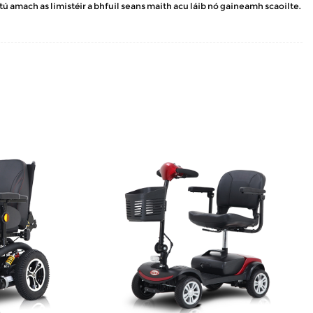
tú amach as limistéir a bhfuil seans maith acu láib nó gaineamh scaoilte.