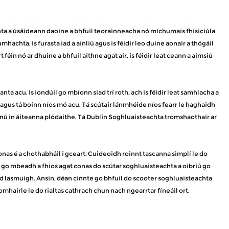
hta a úsáideann daoine a bhfuil teorainneacha nó míchumais fhisiciúla
hachta. Is furasta iad a ainliú agus is féidir leo duine aonair a thógáil
t féin nó ar dhuine a bhfuil aithne agat air, is féidir leat ceann a aimsiú
a acu. Is iondúil go mbíonn siad trí roth, ach is féidir leat samhlacha a
 agus tá boinn níos mó acu. Tá scútair lánmhéide níos fearr le haghaidh
annú in áiteanna plódaithe. Tá Dublin Soghluaisteachta tromshaothair ar
nas é a chothabháil i gceart. Cuideoidh roinnt tascanna simplí le do
óir go mbeadh a fhios agat conas do scútar soghluaisteachta a oibriú go
áid lasmuigh. Ansin, déan cinnte go bhfuil do scooter soghluaisteachta
comhairle le do rialtas cathrach chun nach ngearrtar fíneáil ort.