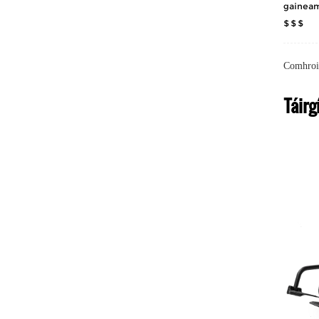
gaineamh
$ $ $
Comhroi
Táirg