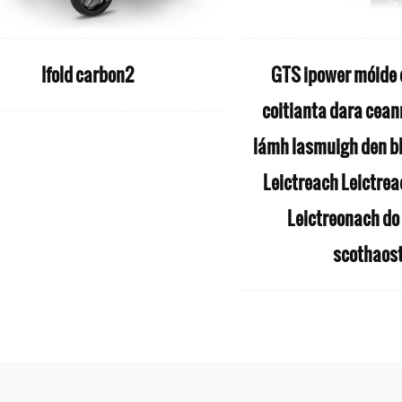
Ifold carbon2
GTS ipower móide c
coitianta dara cean
lámh lasmuigh den b
Leictreach Leictrea
Leictreonach do
scothaos